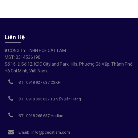
Liên Hệ
CÔNG TY TNHH PCE CÁT LÂM
MST: 0314536190
Số 16, Đ.Số 12, KDC Cityland Park Hills, Phường Gò Vấp, Thành Phố
Hồ Chí Minh, Việt Nam.
ĐT : 0918 927 637 CSKH
ĐT : 0918 095 637 Tư Vấn Bán Hàng
ĐT : 0918 268 637 Hotline
Email:
info@pcecatlam.com