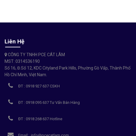
Liên Hệ
CÔNG TY TNHH PCE CÁT LÂM
MST: 0314536190
Số 16, Đ.Số 12, KDC Cityland Park Hills, Phường Gò Vấp, Thành Phố
Hồ Chí Minh, Việt Nam.
ĐT : 0918 927 637 CSKH
ĐT : 0918 095 637 Tư Vấn Bán Hàng
ĐT : 0918 268 637 Hotline
Email:
info@pcecatlam.com