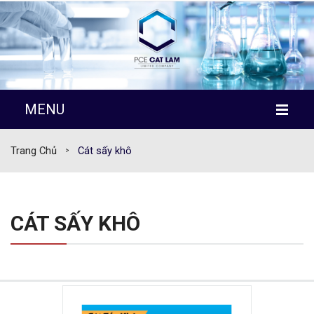
MENU
TRANG CHỦ
Trang Chủ
Cát sấy khô
>
GIỚI THIỆU
SẢN PHẨM
CÁT SẤY KHÔ
TÀI LIỆU KỸ THUẬT
TIN TỨC
LIÊN HỆ