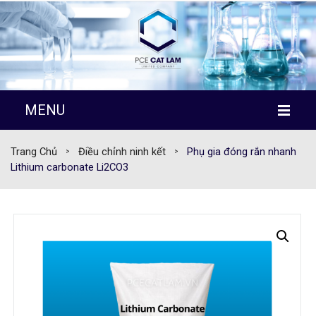
MENU
TRANG CHỦ
Trang Chủ
Điều chỉnh ninh kết
Phụ gia đóng rắn nhanh
>
>
Lithium carbonate Li2CO3
GIỚI THIỆU
SẢN PHẨM
TÀI LIỆU KỸ THUẬT
TIN TỨC
LIÊN HỆ