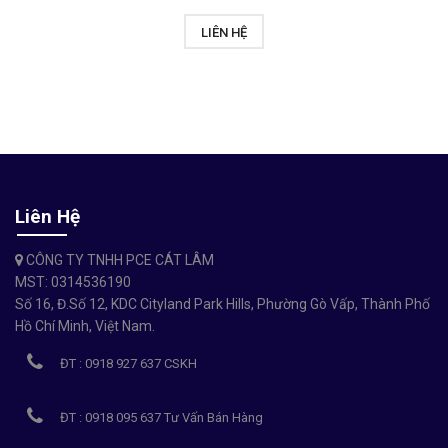
LIÊN HỆ
Liên Hệ
CÔNG TY TNHH PCE CÁT LÂM
MST: 0314536190
Số 16, Đ.Số 12, KDC Cityland Park Hills, Phường Gò Vấp, Thành Phố
Hồ Chí Minh, Việt Nam.
ĐT : 0918 927 637 CSKH
ĐT : 0918 095 637 Tư Vấn Bán Hàng